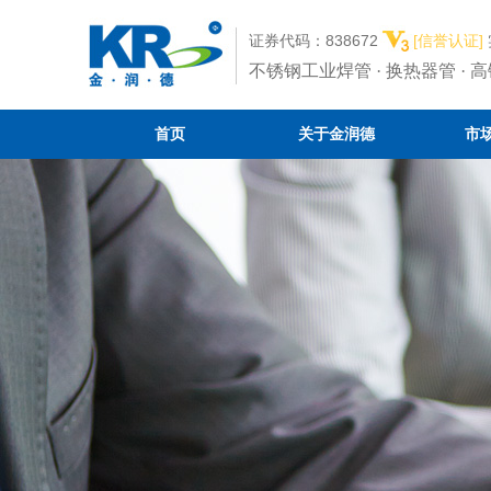
证券代码：838672
[信誉认证]
不锈钢工业焊管 · 换热器管 · 
首页
关于金润德
市